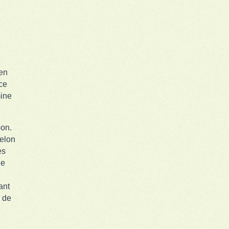
 en
ce
mine
bon.
Selon
es
le
ant
, de