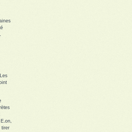
zaines
té
.
 Les
oint
.
e
rètes
 E.on,
tirer