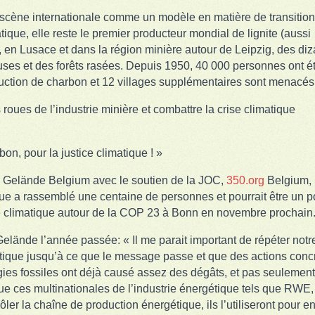
a scène internationale comme un modèle en matière de transition
que, elle reste le premier producteur mondial de lignite (aussi
 en Lusace et dans la région minière autour de Leipzig, des di
teuses et des forêts rasées. Depuis 1950, 40 000 personnes ont é
uction de charbon et 12 villages supplémentaires sont menacés
roues de l’industrie minière et combattre la crise climatique
on, pour la justice climatique ! »
nde Gelände Belgium avec le soutien de la JOC,
350.org
Belgium,
ue a rassemblé une centaine de personnes et pourrait être un p
ice climatique autour de la COP 23 à Bonn en novembre prochain
elände l’année passée: « Il me parait important de répéter notr
matique jusqu’à ce que le message passe et que des actions conc
gies fossiles ont déjà causé assez des dégâts, et pas seulement
que ces multinationales de l’industrie énergétique tels que RWE,
er la chaîne de production énergétique, ils l’utiliseront pour en 