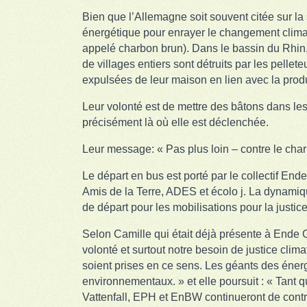
Bien que l’Allemagne soit souvent citée sur l
énergétique pour enrayer le changement climati
appelé charbon brun). Dans le bassin du Rhin,
de villages entiers sont détruits par les pelle
expulsées de leur maison en lien avec la prod
Leur volonté est de mettre des bâtons dans les 
précisément là où elle est déclenchée.
Leur message: « Pas plus loin – contre le charb
Le départ en bus est porté par le collectif E
Amis de la Terre, ADES et écolo j. La dynamiq
de départ pour les mobilisations pour la just
Selon Camille qui était déjà présente à Ende G
volonté et surtout notre besoin de justice cli
soient prises en ce sens. Les géants des éner
environnementaux. » et elle poursuit : « Tant 
Vattenfall, EPH et EnBW continueront de contrôl