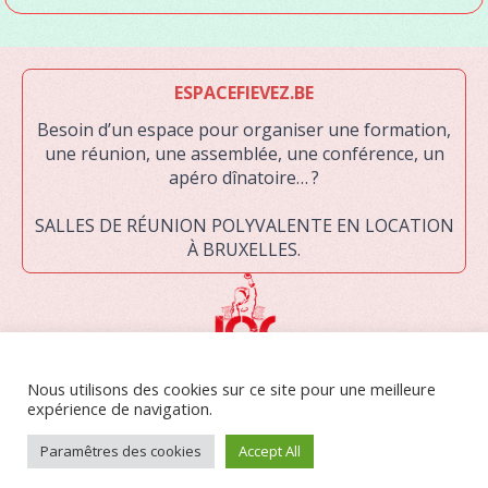
ESPACEFIEVEZ.BE
Besoin d’un espace pour organiser une formation,
une réunion, une assemblée, une conférence, un
apéro dînatoire… ?
SALLES DE RÉUNION POLYVALENTE EN LOCATION
À BRUXELLES.
LA JOC ASBL EST UNE ORGANISATION DE JEUNESSE RECONNUE PAR LA
Nous utilisons des cookies sur ce site pour une meilleure
FÉDÉRATION WALLONIE-BRUXELLES. ELLE RASSEMBLE DES JEUNES
expérience de navigation.
DE MILIEUX POPULAIRES ET LES AIDE À S’ORGANISER AFIN DE MENER
DES ACTIONS COLLECTIVES DE CHANGEMENT.
Paramêtres des cookies
Accept All