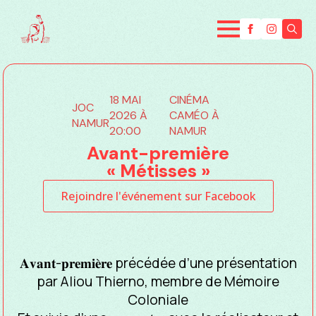
Searc
for:
18 MAI
CINÉMA
JOC
2026 À
CAMÉO À
NAMUR
20:00
NAMUR
Avant-première
« Métisses »
Rejoindre l'événement sur Facebook
𝐀𝐯𝐚𝐧𝐭-𝐩𝐫𝐞𝐦𝐢𝐞̀𝐫𝐞 précédée d’une présentation
par Aliou Thierno, membre de Mémoire
Coloniale