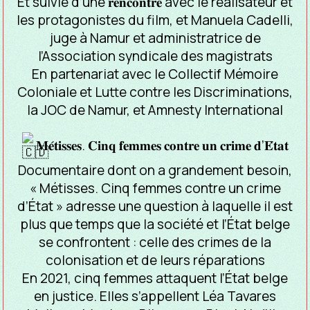
Et suivie d’une 𝐫𝐞𝐧𝐜𝐨𝐧𝐭𝐫𝐞 avec le réalisateur et
les protagonistes du film, et Manuela Cadelli,
juge à Namur et administratrice de
l’Association syndicale des magistrats
En partenariat avec le Collectif Mémoire
Coloniale et Lutte contre les Discriminations,
la JOC de Namur, et Amnesty International
𝐌𝐞́𝐭𝐢𝐬𝐬𝐞𝐬. 𝐂𝐢𝐧𝐪 𝐟𝐞𝐦𝐦𝐞𝐬 𝐜𝐨𝐧𝐭𝐫𝐞 𝐮𝐧 𝐜𝐫𝐢𝐦𝐞 𝐝’𝐄́𝐭𝐚𝐭
Documentaire dont on a grandement besoin,
« Métisses. Cinq femmes contre un crime
d’État » adresse une question à laquelle il est
plus que temps que la société et l’État belge
se confrontent : celle des crimes de la
colonisation et de leurs réparations
En 2021, cinq femmes attaquent l’État belge
en justice. Elles s’appellent Léa Tavares