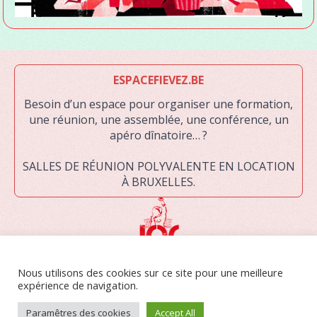
ESPACEFIEVEZ.BE
Besoin d’un espace pour organiser une formation,
une réunion, une assemblée, une conférence, un
apéro dînatoire… ?
SALLES DE RÉUNION POLYVALENTE EN LOCATION
À BRUXELLES.
LA JOC ASBL EST UNE ORGANISATION DE JEUNESSE RECONNUE PAR LA
Nous utilisons des cookies sur ce site pour une meilleure
FÉDÉRATION WALLONIE-BRUXELLES. ELLE RASSEMBLE DES JEUNES
expérience de navigation.
DE MILIEUX POPULAIRES ET LES AIDE À S’ORGANISER AFIN DE MENER
DES ACTIONS COLLECTIVES DE CHANGEMENT.
Paramêtres des cookies
Accept All