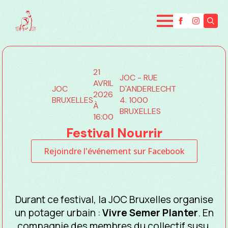
Searc
for:
21
JOC - RUE
AVRIL
JOC
D'ANDERLECHT
2026
BRUXELLES
4. 1000
À
BRUXELLES
16:00
Festival Nourrir
Rejoindre l'événement sur Facebook
Durant ce festival, la JOC Bruxelles organise
un potager urbain :
Vivre Semer Planter
. En
compagnie des membres du collectif susu,