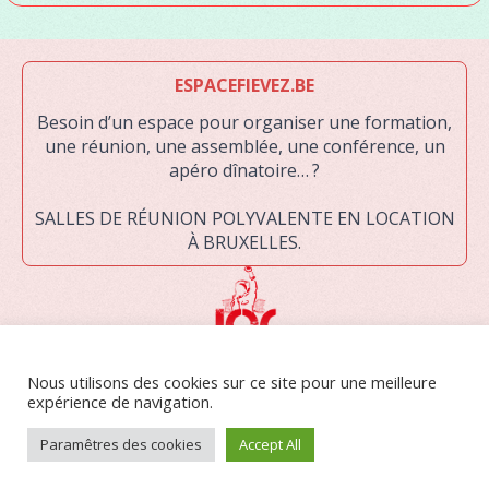
ESPACEFIEVEZ.BE
Besoin d’un espace pour organiser une formation,
une réunion, une assemblée, une conférence, un
apéro dînatoire… ?
SALLES DE RÉUNION POLYVALENTE EN LOCATION
À BRUXELLES.
LA JOC ASBL EST UNE ORGANISATION DE JEUNESSE RECONNUE PAR LA
Nous utilisons des cookies sur ce site pour une meilleure
FÉDÉRATION WALLONIE-BRUXELLES. ELLE RASSEMBLE DES JEUNES
expérience de navigation.
DE MILIEUX POPULAIRES ET LES AIDE À S’ORGANISER AFIN DE MENER
DES ACTIONS COLLECTIVES DE CHANGEMENT.
Paramêtres des cookies
Accept All