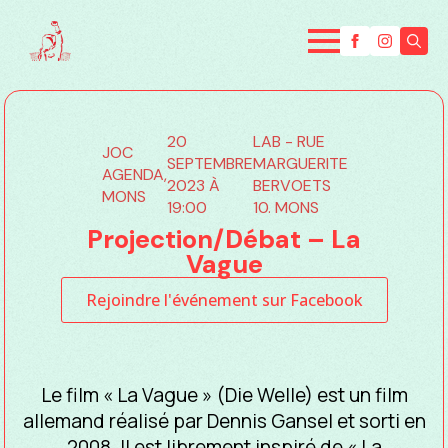
Searc
for:
20
LAB - RUE
JOC
SEPTEMBRE
MARGUERITE
AGENDA,
2023 À
BERVOETS
MONS
19:00
10. MONS
Projection/Débat – La
Vague
Rejoindre l'événement sur Facebook
Le film « La Vague » (Die Welle) est un film
allemand réalisé par Dennis Gansel et sorti en
2008. Il est librement inspiré de « La