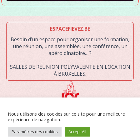
ESPACEFIEVEZ.BE
Besoin d’un espace pour organiser une formation,
une réunion, une assemblée, une conférence, un
apéro dînatoire… ?
SALLES DE RÉUNION POLYVALENTE EN LOCATION
À BRUXELLES.
LA JOC ASBL EST UNE ORGANISATION DE JEUNESSE RECONNUE PAR LA
Nous utilisons des cookies sur ce site pour une meilleure
FÉDÉRATION WALLONIE-BRUXELLES. ELLE RASSEMBLE DES JEUNES
expérience de navigation.
DE MILIEUX POPULAIRES ET LES AIDE À S’ORGANISER AFIN DE MENER
DES ACTIONS COLLECTIVES DE CHANGEMENT.
Paramêtres des cookies
Accept All