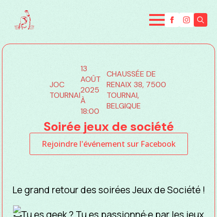
Searc
for:
13
CHAUSSÉE DE
AOÛT
JOC
RENAIX 38, 7500
2025
TOURNAI
TOURNAI,
À
BELGIQUE
18:00
Soirée jeux de société
Rejoindre l'événement sur Facebook
Le grand retour des soirées Jeux de Société !
Tu es geek ? Tu es passionné·e par les jeux