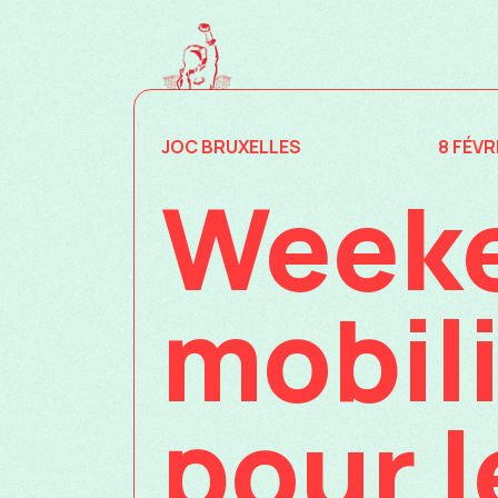
JOC BRUXELLES
8 FÉVR
Weeke
mobil
pour 