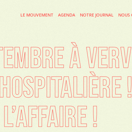
LE MOUVEMENT
AGENDA
NOTRE JOURNAL
NOUS 
TEMBRE À VERV
OSPITALIÈRE !
L’AFFAIRE !