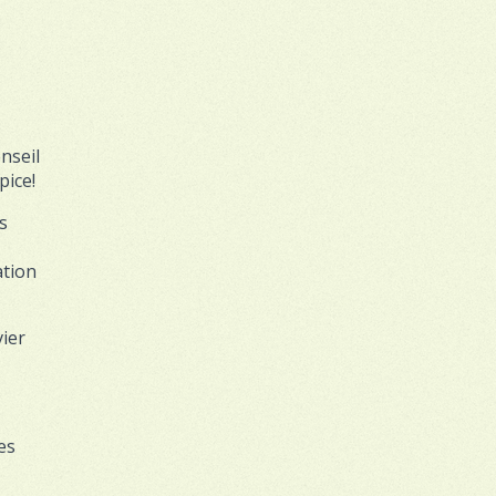
nseil
pice!
s
ation
vier
es