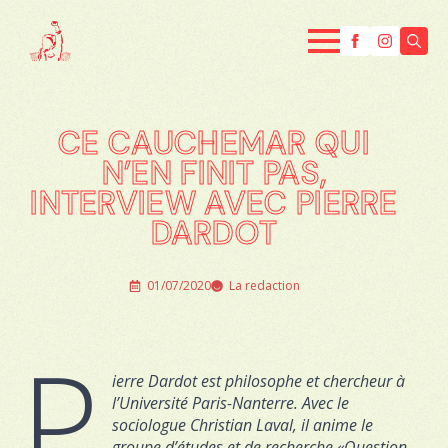
Searc
for:
CE CAUCHEMAR QUI
N’EN FINIT PAS,
INTERVIEW AVEC PIERRE
DARDOT
01/07/2020
La redaction
P
ierre Dardot est philosophe et chercheur à
l’Université Paris-Nanterre. Avec le
sociologue Christian Laval, il anime le
groupe d’études et de recherche «Question