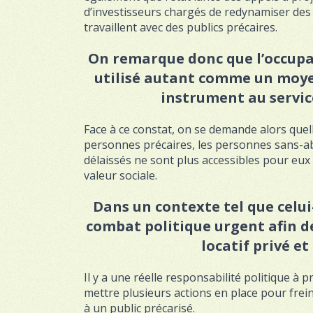
d’investisseurs chargés de redynamiser des q
travaillent avec des publics précaires.
On remarque donc que l’occupat
utilisé autant comme un moy
instrument au servic
Face à ce constat, on se demande alors quell
personnes précaires, les personnes sans-abr
délaissés ne sont plus accessibles pour eux
valeur sociale.
Dans un contexte tel que celui
combat politique urgent afin d
locatif privé e
Il y a une réelle responsabilité politique à pr
mettre plusieurs actions en place pour frei
à un public précarisé.