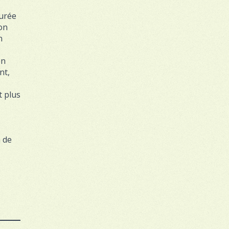
durée
on
n
en
nt,
t plus
n de
s