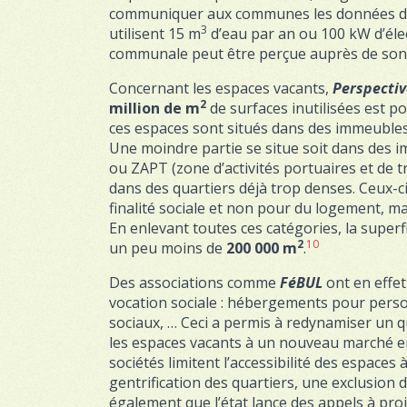
communiquer aux communes les données de 
3
utilisent 15 m
d’eau par an ou 100 kW d’élec
communale peut être perçue auprès de son 
Concernant les espaces vacants,
Perspectiv
2
million de m
de surfaces inutilisées est p
ces espaces sont situés dans des immeubles
Une moindre partie se situe soit dans des i
ou ZAPT (zone d’activités portuaires et de
dans des quartiers déjà trop denses. Ceux-c
finalité sociale et non pour du logement, 
En enlevant toutes ces catégories, la superf
2
10
un peu moins de
200 000 m
.
Des associations comme
FéBUL
ont en effet
vocation sociale : hébergements pour personn
sociaux, … Ceci a permis à redynamiser un qu
les espaces vacants à un nouveau marché en 
sociétés limitent l’accessibilité des espaces 
gentrification des quartiers, une exclusion 
également que l’état lance des appels à pro