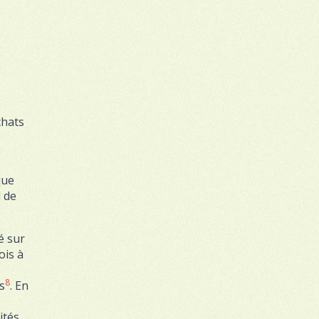
chats
que
l de
é sur
ois à
8
s
. En
tés.