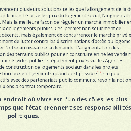
avancent plusieurs solutions telles que l’allongement de la 
ur le marché privé les prix du logement social, l’augmentati
s. Mais la meilleure façon de réguler un marché immobilier e
choix de logements publics. Ceci permet non seulement de
t décents, mais également de concurrencer le marché privé 
alement de lutter contre les discriminations d’accès au logeme
brer l’offre au niveau de la demande. L’augmentation des
ion des terrains publics pour en construire en ne les vendan
gements vides publics et également privés via les Agences
n de construction de logements sociaux dans les projets
13
de bureaux en logements quand c’est possible
. On peut
ectifs avec des partenariats public-communs, revoir la notio
 biens à contrat temporaire.
 endroit où vivre est l’un des rôles les plus
 temps que l’état prennent ses responsabilité
politiques.