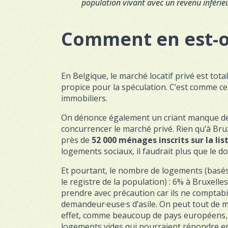
population vivant avec un revenu inféri
Comment en est-on
En Belgique, le marché locatif privé est tota
propice pour la spéculation. C’est comme ce
immobiliers.
On dénonce également un criant manque de 
concurrencer le marché privé. Rien qu’à Bru
près de
52 000 ménages inscrits sur la li
logements sociaux, il faudrait plus que le
Et pourtant, le nombre de logements (basés
le registre de la population) : 6% à Bruxelle
prendre avec précaution car ils ne comptabi
demandeur·euse·s d’asile. On peut tout de m
effet, comme beaucoup de pays européens,
logements vides qui pourraient répondre en 