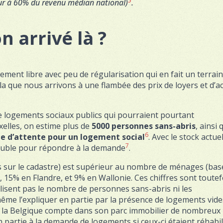
5
eur à 60% du revenu médian national)
.
 arrivé là ?
lement libre avec peu de régularisation qui en fait un terrain
la que nous arrivons à une flambée des prix de loyers et d’a
logements sociaux publics qui pourraient pourtant
xelles, on estime plus de
5000 personnes sans-abris
, ainsi 
6
ste d’attente pour un logement social
. Avec le stock actue
7
 double pour répondre à la demande
.
 sur le cadastre) est supérieur au nombre de ménages (bas
s, 15% en Flandre, et 9% en Wallonie. Ces chiffres sont toutef
lisent pas le nombre de personnes sans-abris ni les
ême l’expliquer en partie par la présence de logements vide
 la Belgique compte dans son parc immobilier de nombreux
partie à la demande de logements si ceux-ci étaient réhabili