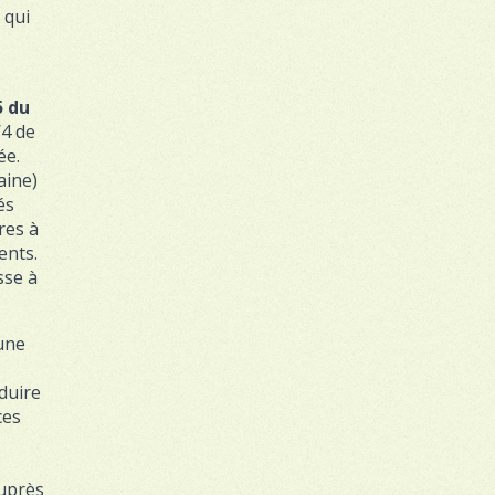
 qui
5 du
/4 de
ée.
aine)
és
res à
ents.
sse à
 une
éduire
ces
auprès