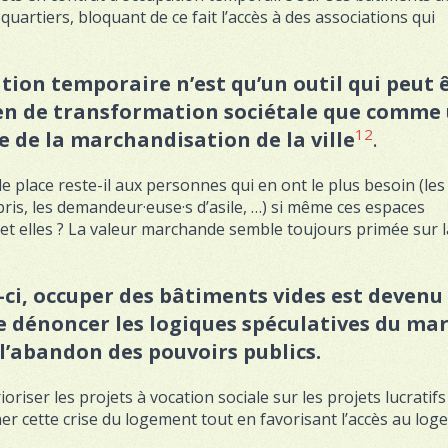
uartiers, bloquant de ce fait l’accès à des associations qui
ion temporaire n’est qu’un outil qui peut 
en de transformation sociétale que comme
12
e de la marchandisation de la ville
.
e place reste-il aux personnes qui en ont le plus besoin (les
is, les demandeur·euse·s d’asile, …) si même ces espaces
 et elles ? La valeur marchande semble toujours primée sur l
-ci, occuper des bâtiments vides est devenu
e dénoncer les logiques spéculatives du ma
t l’abandon des pouvoirs publics
.
ioriser les projets à vocation sociale sur les projets lucratifs
ner cette crise du logement tout en favorisant l’accès au lo