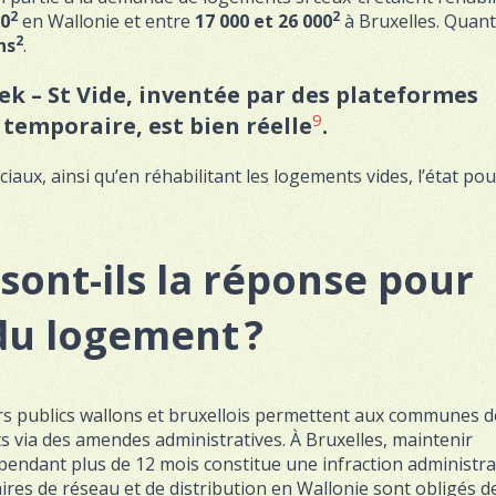
2
2
00
en Wallonie et entre
17 000 et 26 000
à Bruxelles. Quant
2
ns
.
 – St Vide, inventée par des plateformes
9
 temporaire, est bien réelle
.
aux, ainsi qu’en réhabilitant les logements vides, l’état pou
sont-ils la réponse pour
 du logement ?
rs publics wallons et bruxellois permettent aux communes d
ts via des amendes administratives. À Bruxelles, maintenir
endant plus de 12 mois constitue une infraction administrat
res de réseau et de distribution en Wallonie sont obligés d