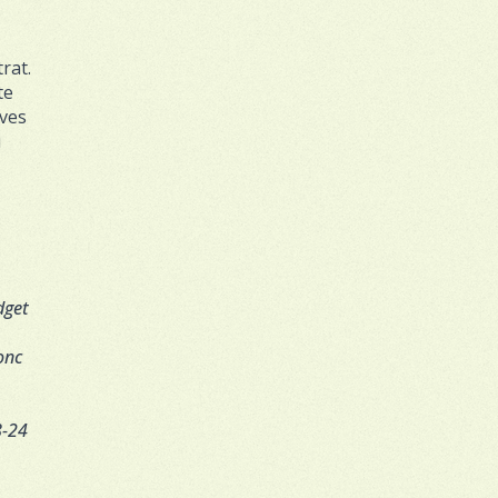
rat.
te
ives
u
dget
onc
8-24