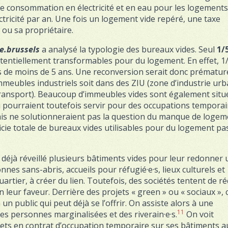
consommation en électricité et en eau pour les logements
tricité par an. Une fois un logement vide repéré, une taxe
ou sa propriétaire.
e.brussels
a analysé la typologie des bureaux vides. Seul
1/
otentiellement transformables pour du logement. En effet, 1
 de moins de 5 ans. Une reconversion serait donc prématur
mmeubles industriels soit dans des ZIU (zone d’industrie urb
 transport). Beaucoup d’immeubles vides sont également situ
i pourraient toutefois servir pour des occupations temporai
mais ne solutionneraient pas la question du manque de logem
icie totale de bureaux vides utilisables pour du logement pa
 déjà réveillé plusieurs bâtiments vides pour leur redonner
es sans-abris, accueils pour réfugié·e·s, lieux culturels et
artier, à créer du lien. Toutefois, des sociétés tentent de r
leur faveur. Derrière des projets « green » ou « sociaux », 
à un public qui peut déjà se l’offrir. On assiste alors à une
11
des personnes marginalisées et des riverain·e·s.
On voit
jets en contrat d’occupation temporaire sur ses bâtiments 