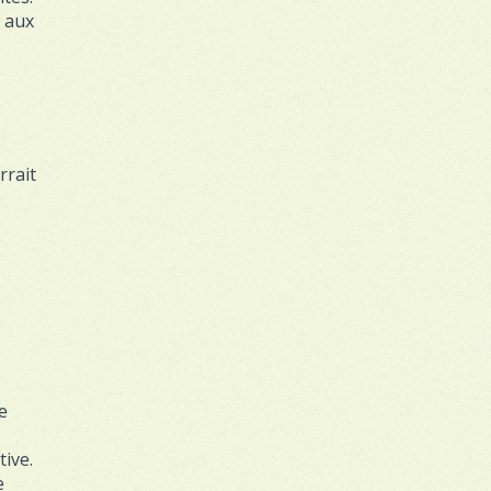
 aux
rrait
e
ive.
e