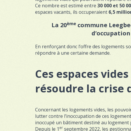
Ce nombre est estimé entre
30 000 et 50 0
espaces vacants, ils occuperaient
6,5 millio
ème
La 20
commune Leegbeek
d’occupation
En renforçant donc l’offre des logements soci
répondre à une certaine demande.
Ces espaces vides 
résoudre la crise
Concernant les logements vides, les pouvoi
lutter contre l’inoccupation de ces logemen
inoccupé un bâtiment destiné au logement p
er
Depuis le 1
septembre 2022, les gestionnai