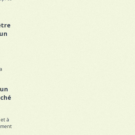
être
 un
a
 un
rché
 et à
gement