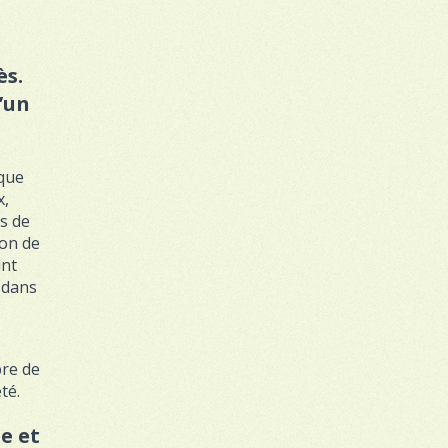
ès.
’un
que
x,
s de
on de
int
 dans
bre de
té.
e et