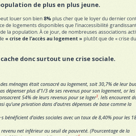
opulation de plus en plus jeune.
peut louer son bien
8%
plus cher que le loyer du dernier cont
ce de logements disponibles que l’inaccessibilité grandissan
de la population. À ce jour, de nombreuses associations act
 de
« crise de l’accès au logement »
plutôt que de « crise d
cache donc surtout une crise sociale.
 des ménages était consacré au logement, soit 30,7% de leur bu
pas dépenser plus d’1/3 de ses revenus pour son logement, or les
3
onsacrent 54% de leurs revenus pour se loger
. Iels encourent d
nsi qu’une privation dans d’autres dépenses de base comme la
s bénéficient d’aides sociales avec un taux de 8,40% pour les 1
revenu net inférieur au seuil de pauvreté. (Pourcentage de la