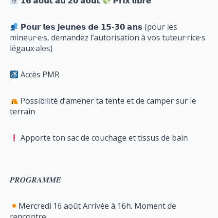
𝟭𝟲 𝗮𝗼𝘂̂𝘁 𝗮𝘂 𝟮𝟬 𝗮𝗼𝘂̂𝘁
𝗣𝗿𝗶𝘅 𝗹𝗶𝗯𝗿𝗲
𝗣𝗼𝘂𝗿 𝗹𝗲𝘀 𝗷𝗲𝘂𝗻𝗲𝘀 𝗱𝗲 𝟭𝟱-𝟯𝟬 𝗮𝗻𝘀 (pour les
mineur·e·s, demandez l’autorisation à vos tuteur·rice·s
légaux·ales)
Accès PMR
Possibilité d’amener ta tente et de camper sur le
terrain
Apporte ton sac de couchage et tissus de bain
𝑷𝑹𝑶𝑮𝑹𝑨𝑴𝑴𝑬
Mercredi 16 août Arrivée à 16h. Moment de
rencontre