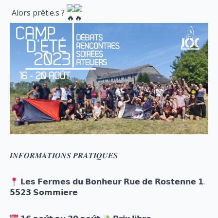
Alors prêt.e.s ?
𝑰𝑵𝑭𝑶𝑹𝑴𝑨𝑻𝑰𝑶𝑵𝑺 𝑷𝑹𝑨𝑻𝑰𝑸𝑼𝑬𝑺
𝗟𝗲𝘀 𝗙𝗲𝗿𝗺𝗲𝘀 𝗱𝘂 𝗕𝗼𝗻𝗵𝗲𝘂𝗿 𝗥𝘂𝗲 𝗱𝗲 𝗥𝗼𝘀𝘁𝗲𝗻𝗻𝗲 𝟭.
𝟱𝟱𝟮𝟯 𝗦𝗼𝗺𝗺𝗶𝗲𝗿𝗲